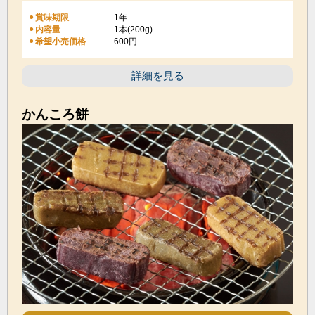
賞味期限
1年
内容量
1本(200g)
希望小売価格
600円
詳細を見る
かんころ餅