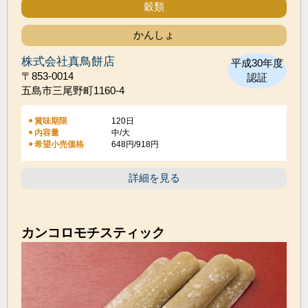
穀類
かんしょ
株式会社真鳥餅店
平成30年度
〒853-0014
認証
五島市三尾野町1160-4
賞味期限
120日
内容量
中/大
希望小売価格
648円/918円
詳細を見る
カンコロモチスティック