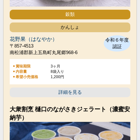
穀類
かんしょ
花野果（はなやか）
令和６年度
〒857-4513
認証
南松浦郡新上五島町丸尾郷968-6
賞味期限
3ヶ月
内容量
8袋入り
希望小売価格
1,200円
詳細を見る
大衆割烹 樋口のながさきジェラート（濃蜜安
納芋）