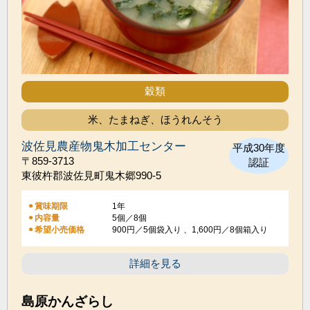
穀類
米、たまねぎ、ほうれんそう
波佐見農産物鬼木加工センター
平成30年度
〒859-3713
認証
東彼杵郡波佐見町鬼木郷990-5
賞味期限
1年
内容量
5個／8個
希望小売価格
900円／5個袋入り 、1,600円／8個箱入り
詳細を見る
島原かんざらし