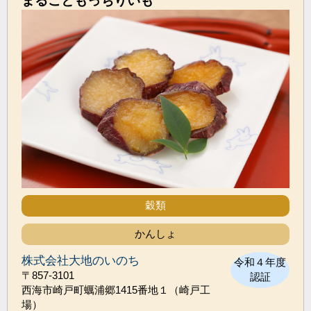
まるごともっちりいも
穀類
かんしょ
株式会社大地のいのち
令和４年度
〒857-3101
認証
西海市崎戸町蠣浦郷1415番地１（崎戸工
場）