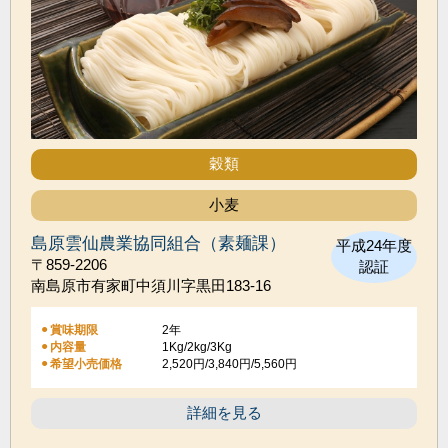
穀類
小麦
島原雲仙農業協同組合（素麺課）
平成24年度
〒859-2206
認証
南島原市有家町中須川字黒田183-16
賞味期限
2年
1Kg/2kg/3Kg
内容量
希望小売価格
2,520円/3,840円/5,560円
詳細を見る