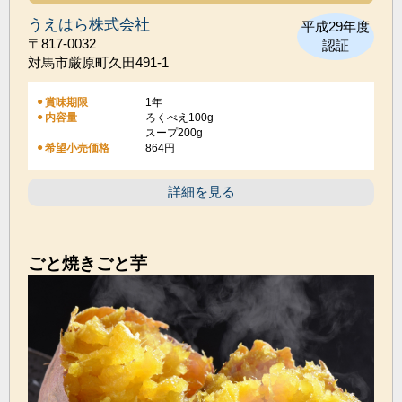
うえはら株式会社
平成29年度
〒817-0032
認証
対馬市厳原町久田491-1
賞味期限
1年
内容量
ろくべえ100g
スープ200g
希望小売価格
864円
詳細を見る
ごと焼きごと芋