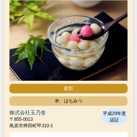
穀類
米、はちみつ
株式会社玉乃舎
平成29年度
〒855-0013
認証
島原市稗田町甲310-1