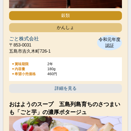
穀類
かんしょ
ごと株式会社
令和元年度
〒853-0031
認証
五島市吉久木町726-1
賞味期限
2年
180g
内容量
希望小売価格
460円
詳細を見る
おはようのスープ 五島列島育ちのさつまい
も「ごと芋」の濃厚ポタージュ