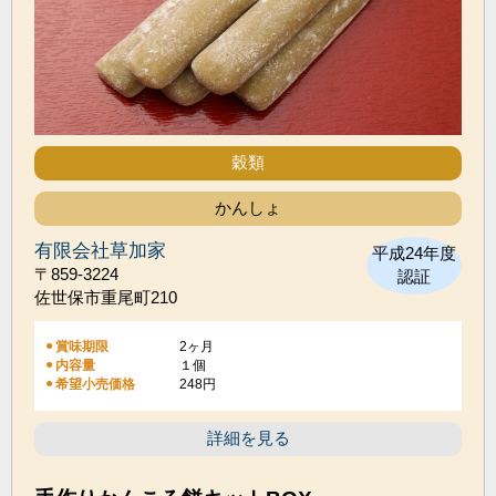
穀類
かんしょ
有限会社草加家
平成24年度
〒859-3224
認証
佐世保市重尾町210
賞味期限
2ヶ月
内容量
１個
希望小売価格
248円
詳細を見る