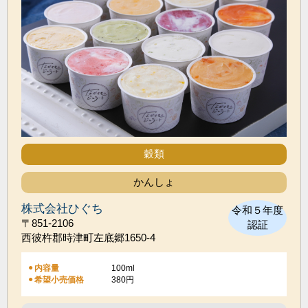
穀類
かんしょ
株式会社ひぐち
令和５年度
〒851-2106
認証
西彼杵郡時津町左底郷1650-4
100ml
内容量
希望小売価格
380円