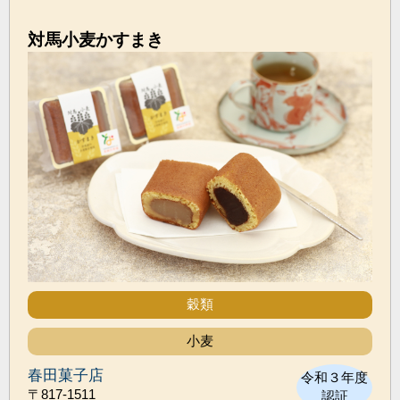
対馬小麦かすまき
穀類
小麦
春田菓子店
令和３年度
〒817-1511
認証