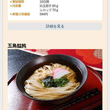
賞味期限
10日間
内容量
白玉団子 60ｇ
シロップ 70ｇ
希望小売価格
594円
詳細を見る
五島饂飩