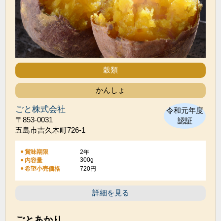
穀類
かんしょ
ごと株式会社
令和元年度
〒853-0031
認証
五島市吉久木町726-1
賞味期限
2年
300g
内容量
希望小売価格
720円
詳細を見る
ごとあかり