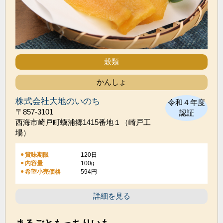
穀類
かんしょ
株式会社大地のいのち
令和４年度
〒857-3101
認証
西海市崎戸町蠣浦郷1415番地１（崎戸工
場）
賞味期限
120日
100g
内容量
希望小売価格
594円
詳細を見る