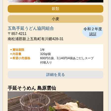
穀類
小麦
五島手延うどん協同組合
令和２年度
〒857-4211
認証
南松浦郡新上五島町有川郷428-31
賞味期限
1年
内容量
320g/袋
希望小売価格
600円/1袋、3,140円/4袋あごだしスープ
付箱入り
詳細を見る
手延そうめん 島原雲仙