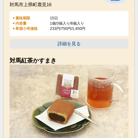
対馬市上県町鹿見16
賞味期限
15日
内容量
1個/3個入り/6個入り
希望小売価格
233円/750円/1,450円
詳細を見る
対馬紅茶かすまき