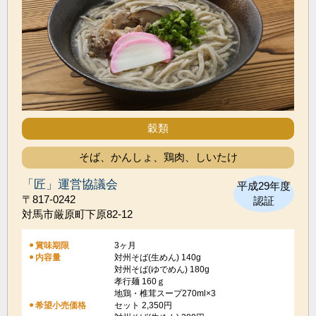
穀類
そば、かんしょ、鶏肉、しいたけ
「匠」運営協議会
平成29年度
〒817-0242
認証
対馬市厳原町下原82-12
賞味期限
3ヶ月
内容量
対州そば(生めん) 140g
対州そば(ゆでめん) 180g
孝行麺 160ｇ
地鶏・椎茸スープ270ml×3
希望小売価格
セット 2,350円