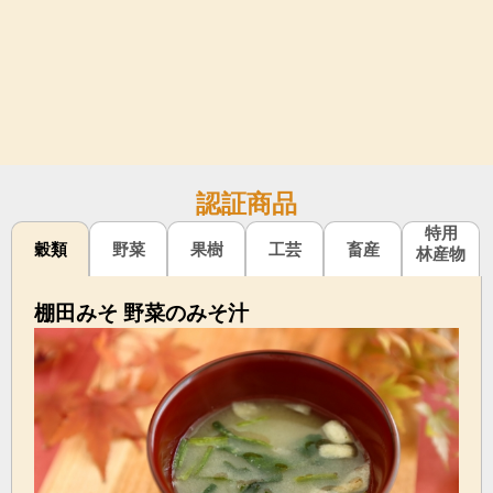
認証商品
特用
穀類
野菜
果樹
工芸
畜産
林産物
棚田みそ 野菜のみそ汁