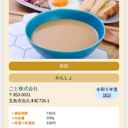
穀類
かんしょ
ごと株式会社
令和５年度
〒853-0031
認証
五島市吉久木町726-1
賞味期限
730日
160g
内容量
希望小売価格
330円