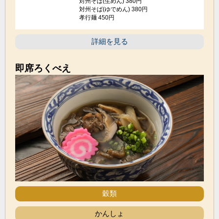
対州そば(生めん) 380円
対州そば(ゆでめん) 380円
孝行麺 450円
詳細を見る
即席ろくべえ
穀類
かんしょ