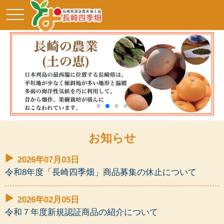
toggle
navigation
お知らせ
2026年07月03日
令和8年度「長崎四季畑」商品募集の休止について
2026年02月05日
令和７年度新規認証商品の紹介について