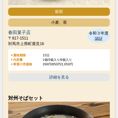
穀類
小麦、茶
春田菓子店
令和３年度
〒817-1511
認証
対馬市上県町鹿見16
賞味期限
15日
内容量
1個/3個入り/6個入り
希望小売価格
266円/850円/1,650円
詳細を見る
対州そばセット