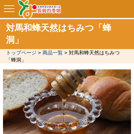
toggle
navigation
対馬和蜂天然はちみつ「蜂
洞」
トップページ
>
商品一覧
> 対馬和蜂天然はちみつ
「蜂洞」