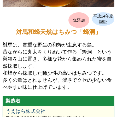
平成24年度
無添加
認証
対馬和蜂天然はちみつ「蜂洞」
対馬は、貴重な野生の和蜂が生息する島。
昔ながらに丸太をくりぬいて作る「蜂洞」という
巣箱を山に置き、多様な花から集められた蜜を自
然採取します。
和蜂から採取した稀少性の高いはちみつです。
多くの量はとれませんが、濃厚でクセの少ない食
べやすい味に仕上げています。
製造者
うえはら株式会社