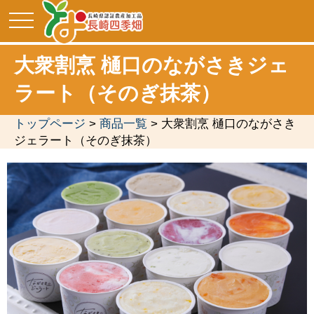
toggle
navigation
大衆割烹 樋口のながさきジェ
ラート（そのぎ抹茶）
トップページ
>
商品一覧
> 大衆割烹 樋口のながさき
ジェラート（そのぎ抹茶）