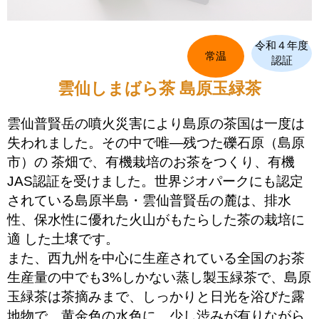
令和４年度
常温
認証
雲仙しまばら茶 島原玉緑茶
雲仙普賢岳の噴火災害により島原の茶国は一度は
失われました。その中で唯―残つた礫石原（島原
市）の 茶畑で、有機栽培のお茶をつくり、有機
JAS認証を受けました。世界ジオパークにも認定
されている島原半島・雲仙普賢岳の麓は、排水
性、保水性に優れた火山がもたらした茶の栽培に
適 した土壌です。
また、西九州を中心に生産されている全国のお茶
生産量の中でも3%しかない蒸し製玉緑茶で、島原
玉緑茶は茶摘みまで、しっかりと日光を浴びた露
地物で、黄金色の水色に、少し渋みが有りながら