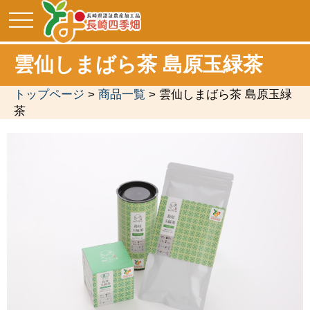
toggle
navigation
雲仙しまばら茶 島原玉緑茶
トップページ
>
商品一覧
> 雲仙しまばら茶 島原玉緑
茶