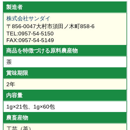
製造者
株式会社サンダイ
〒856-0047大村市須田ノ木町858-6
TEL:0957-54-5150
FAX:0957-54-5149
商品を特徴づける原料農産物
茶
賞味期限
2年
内容量
1g×21包、1g×60包
農畜産物
工芸（茶）