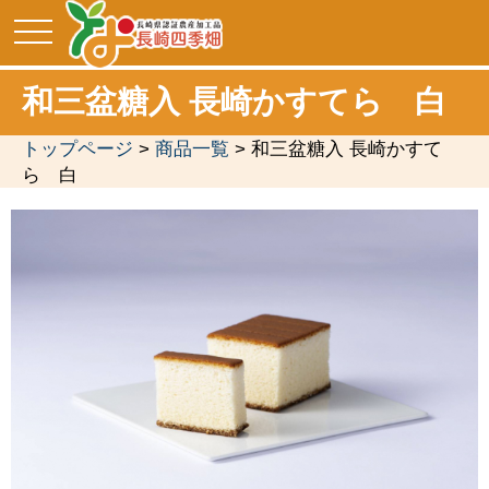
toggle
navigation
和三盆糖入 ⾧崎かすてら 白
トップページ
>
商品一覧
> 和三盆糖入 ⾧崎かすて
ら 白