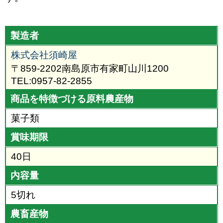
製造者
株式会社須崎屋
〒859-2202南島原市有家町山川1200
TEL:0957-82-2855
商品を特徴づける原料農産物
菓子類
賞味期限
40日
内容量
5切れ
農畜産物