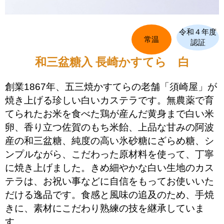
令和４年度
常温
認証
和三盆糖入 ⾧崎かすてら 白
創業1867年、五三焼かすてらの老舗「須崎屋」が
焼き上げる珍しい白いカステラです。無農薬で育
てられたお米を食べた鶏が産んだ黄身まで白い米
卵、香り立つ佐賀のもち米飴、上品な甘みの阿波
産の和三盆糖、純度の高い氷砂糖にざらめ糖、シ
ンプルながら、こだわった原材料を使って、丁寧
に焼き上げました。きめ細やかな白い生地のカス
テラは、お祝い事などに自信をもってお使いいた
だける逸品です。食感と風味の追及のため、手焼
きに、素材にこだわり熟練の技を継承していま
す。