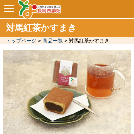
toggle
navigation
対馬紅茶かすまき
トップページ
>
商品一覧
> 対馬紅茶かすまき