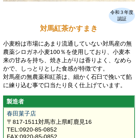
令和３年度
認証
対馬紅茶かすまき
小麦粉は市場にあまり流通していない対馬産の無
農薬シロガネ小麦100％を使用しており、小麦本
来の甘みを持ち、焼き上がりは香りよく、なめら
かで、しっとりとした食感が特徴です。
対馬産の無農薬和紅茶は、細かく石臼で挽いて餡
に練り込む事で口当たり良く仕上げています。
製造者
春田菓子店
〒817-1511対馬市上県町鹿見16
TEL:0920-85-0852
FAX:0920-85-0852