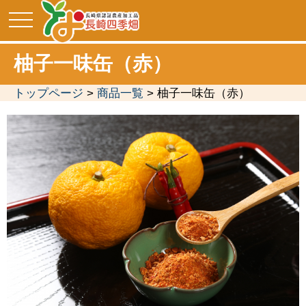
toggle
navigation
柚子一味缶（赤）
トップページ
>
商品一覧
> 柚子一味缶（赤）