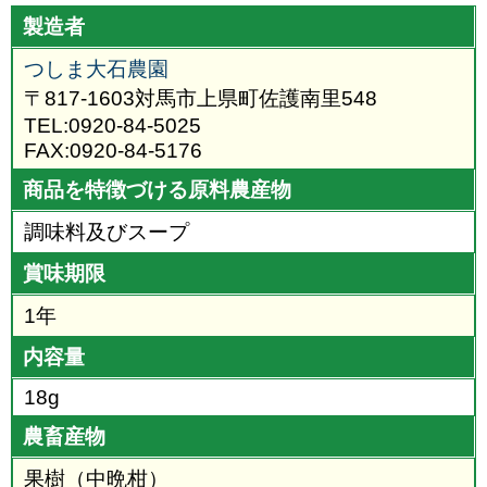
製造者
つしま大石農園
〒817-1603対馬市上県町佐護南里548
TEL:0920-84-5025
FAX:0920-84-5176
商品を特徴づける原料農産物
調味料及びスープ
賞味期限
1年
内容量
18g
農畜産物
果樹（中晩柑）