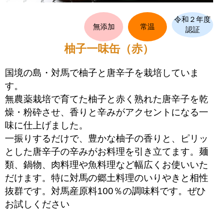
令和２年度
無添加
常温
認証
柚子一味缶（赤）
国境の島・対馬で柚子と唐辛子を栽培していま
す。
無農薬栽培で育てた柚子と赤く熟れた唐辛子を乾
燥・粉砕させ、香りと辛みがアクセントになる一
味に仕上げました。
一振りするだけで、豊かな柚子の香りと、ピリッ
とした唐辛子の辛みがお料理を引き立てます。麺
類、鍋物、肉料理や魚料理など幅広くお使いいた
だけます。特に対馬の郷土料理のいりやきと相性
抜群です。対馬産原料100％の調味料です。ぜひ
お試しください