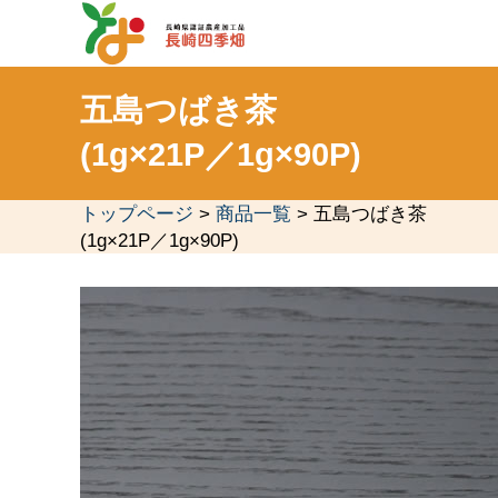
五島つばき茶
(1g×21P／1g×90P)
トップページ
>
商品一覧
> 五島つばき茶
(1g×21P／1g×90P)