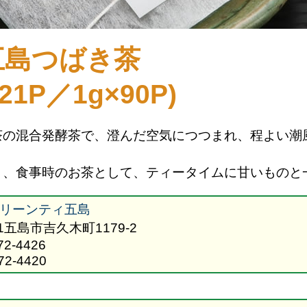
五島つばき茶
×21P／1g×90P)
茶の混合発酵茶で、澄んだ空気につつまれ、程よい潮
く、食事時のお茶として、ティータイムに甘いものと
リーンティ五島
31五島市吉久木町1179-2
72-4426
72-4420