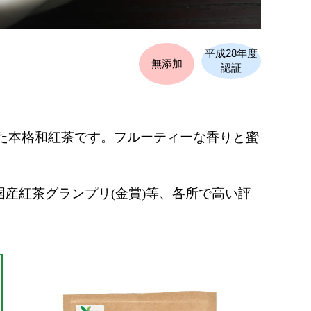
平成28年度
無添加
認証
た本格和紅茶です。フルーティーな香りと蜜
国産紅茶グランプリ
(
金賞
)
等、各所で高い評