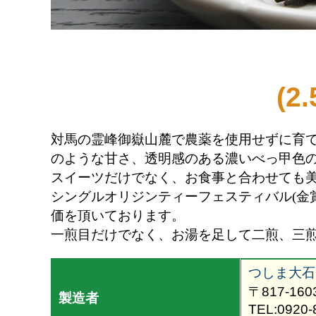
(2
対馬の霊峰御嶽山麓で農薬を使用せずに育
のような甘さ、透明感のある濃いべっ甲色
スイーツだけでなく、お食事と合わせても
シングルオリジンティーフェスティバル
(
金
価を頂いております。
一煎目だけでなく、お湯を足して二煎、三
つしま大石
〒817-1
製造者
TEL:0920-