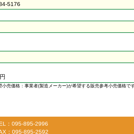
84-5176
6円
望小売価格：事業者(製造メーカー)が希望する販売参考小売価格で
EL：095-895-2996
AX：095-895-2592