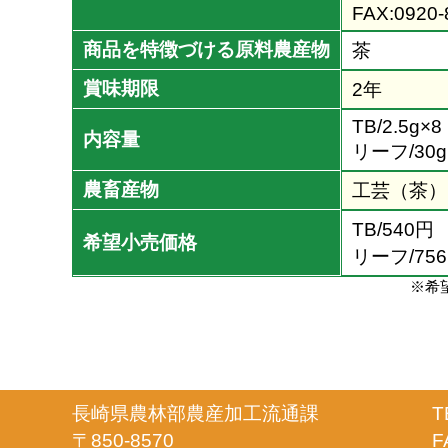
FAX:0920-
商品を特徴づける原料農産物
茶
賞味期限
2年
TB/2.5g×8
内容量
リーフ/30g
農畜産物
工芸（茶）
TB/540円
希望小売価格
リーフ/75
※希
長崎県農林部農産加工流通課
T
〒850-8570
F