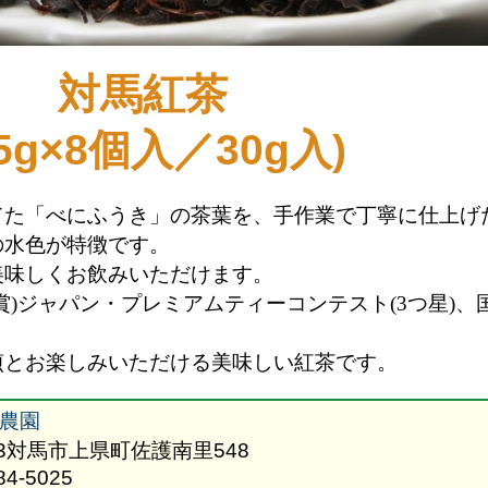
対馬紅茶
.5g×8個入／30g入)
てた「べにふうき」の茶葉を、手作業で丁寧に仕上げ
の水色が特徴です。
美味しくお飲みいただけます。
賞
)
ジャパン・プレミアムティーコンテスト
(3
つ星
)
、
煎とお楽しみいただける美味しい紅茶です。
農園
603対馬市上県町佐護南里548
84-5025