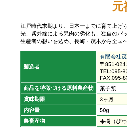
元
江戸時代末期より、日本一までに育て上げ
光、紫外線による果肉の劣化も、独自のパ
生産者の想いを込め、長崎・茂木から全国
有限会社茂
〒851-02
製造者
TEL:095-8
FAX:095-8
商品を特徴づける原料農産物
菓子類
賞味期限
3ヶ月
内容量
50g
農畜産物
果樹（びわ