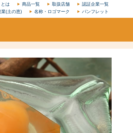
」とは
商品一覧
取扱店舗
認証企業一覧
業(土の恵)
名称・ロゴマーク
パンフレット