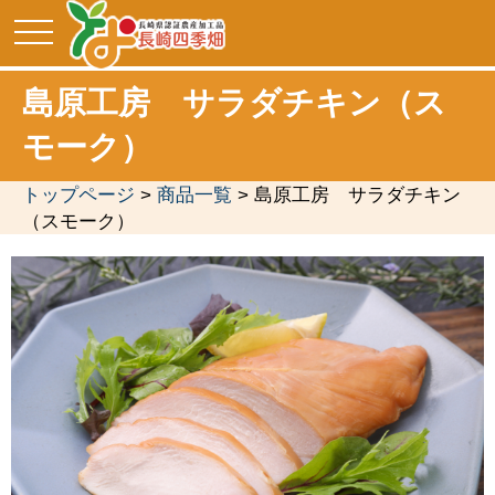
toggle
navigation
島原工房 サラダチキン（ス
モーク）
トップページ
>
商品一覧
> 島原工房 サラダチキン
（スモーク）