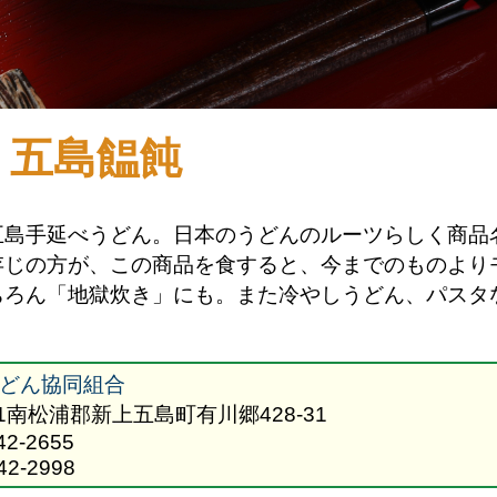
五島饂飩
五島手延べうどん。日本のうどんのルーツらしく商品
存じの方が、この商品を食すると、今までのものより
ちろん「地獄炊き」にも。また冷やしうどん、パスタ
どん協同組合
211南松浦郡新上五島町有川郷428-31
42-2655
42-2998