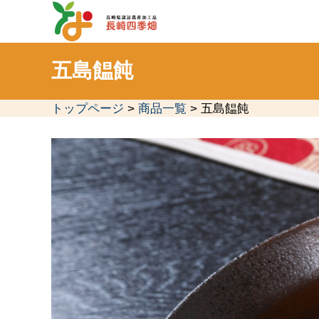
五島饂飩
トップページ
>
商品一覧
> 五島饂飩