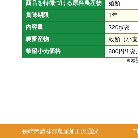
商品を特徴づける原料農産物
麺類
賞味期限
1年
内容量
320g/袋
農畜産物
穀類（小麦
希望小売価格
600円/1
※希
長崎県農林部農産加工流通課
T