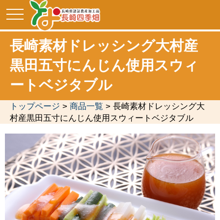
toggle
navigation
長崎素材ドレッシング大村産
黒田五寸にんじん使用スウィ
ートベジタブル
トップページ
>
商品一覧
> 長崎素材ドレッシング大
村産黒田五寸にんじん使用スウィートベジタブル