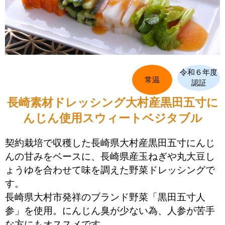
令和６年度
常温
認証
長崎素材ドレッシング大村産黒田五寸に
んじん使用スウィートベジタブル
契約栽培で収穫した長崎県大村産黒田五寸にんじ
んの甘みをベースに、長崎県産玉ねぎや丸大豆し
ょうゆを合わせて味を調えた野菜ドレッシングで
す。
長崎県大村市発祥のブランド野菜「黒田五寸人
参」を使用。にんじん臭が少ない為、人参が苦手
な方にもオススメです。