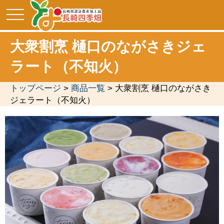
toggle
navigation
大衆割烹 樋口のながさきジェ
ラート（不知火）
トップページ
>
商品一覧
> 大衆割烹 樋口のながさき
ジェラート（不知火）