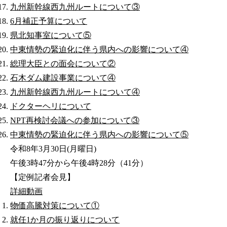
九州新幹線西九州ルートについて③
6月補正予算について
県北知事室について⑤
中東情勢の緊迫化に伴う県内への影響について④
総理大臣との面会について②
石木ダム建設事業について④
九州新幹線西九州ルートについて④
ドクターヘリについて
NPT再検討会議への参加について③
中東情勢の緊迫化に伴う県内への影響について⑤
令和8年3月30日(月曜日)
午後3時47分から午後4時28分（41分）
【定例記者会見】
詳細
動画
物価高騰対策について①
就任1か月の振り返りについて