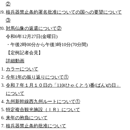
②
核兵器禁止条約署名批准についての国への要望について
③
対馬仏像の返還について②
令和6年12月27日(金曜日)
・午後2時00分から午後3時10分(70分間)
【定例記者会見】
詳細
動画
カラーについて
今年1年の振り返りについて①
令和７年１月１０日の「110(ひゃくとう)番(ばん)の日」
について
九州新幹線西九州ルートについて①
特定複合観光施設（ＩＲ）について
来年の抱負について
核兵器禁止条約批准について