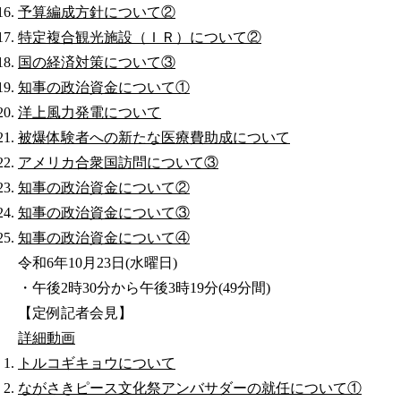
予算編成方針について②
特定複合観光施設（ＩＲ）について②
国の経済対策について③
知事の政治資金について①
洋上風力発電について
被爆体験者への新たな医療費助成について
アメリカ合衆国訪問について③
知事の政治資金について②
知事の政治資金について③
知事の政治資金について④
令和6年10月23日(水曜日)
・午後2時30分から午後3時19分(49分間)
【定例記者会見】
詳細
動画
トルコギキョウについて
ながさきピース文化祭アンバサダーの就任について①