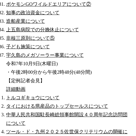
ポケモンGOワイルドエリアについて②
知事の政治資金について
造船産業について
上五島病院での分娩休止について
非核三原則について⑤
子ども施策について
宇久島のメガソーラー事業について
令和7年10月9日(木曜日)
・午後2時00分から午後2時48分(48分間)
【定例記者会見】
詳細
動画
トルコギキョウについて
タイにおける県産品のトップセールスについて
中華人民共和国駐長崎総領事館開設４０周年記念訪問団
について
ツール・ド・九州２０２５佐世保クリテリウムの開催に