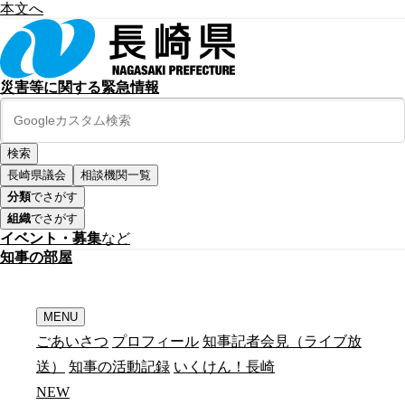
本文へ
災害等に関する緊急情報
長崎県議会
相談機関一覧
分類
でさがす
組織
でさがす
イベント・募集
など
知
事
の
部
屋
MENU
ごあいさつ
プロフィール
知事記者会見（ライブ放
送）
知事の活動記録
いくけん！長崎
N
E
W