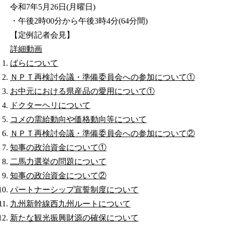
令和7年5月26日(月曜日)
・午後2時00分から午後3時4分(64分間)
【定例記者会見】
詳細
動画
ばらについて
ＮＰＴ再検討会議・準備委員会への参加について①
お中元における県産品の愛用について①
ドクターヘリについて
コメの需給動向や価格動向等について
ＮＰＴ再検討会議・準備委員会への参加について②
知事の政治資金について①
二馬力選挙の問題について
知事の政治資金について②
パートナーシップ宣誓制度について
九州新幹線西九州ルートについて
新たな観光振興財源の確保について