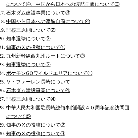
について④、中国から日本への渡航自粛について③
石木ダム建設事業について③
中国から日本への渡航自粛について④
非核三原則について②
知事選挙について②
知事のＸの投稿について①
九州新幹線西九州ルートについて②
知事選挙について③
ポケモンGOワイルドエリアについて①
Ⅴ・ファーレン長崎について
石木ダム建設事業について④
非核三原則について④
中華人民共和国駐長崎総領事館開設４０周年記念訪問団
について⑤
知事のⅩの投稿について②
知事のⅩの投稿について③