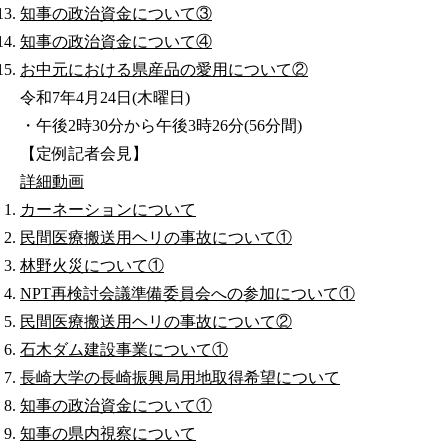
知事の政治資金について③
知事の政治資金について④
お中元における県産品の愛用について②
令和7年4月24日(木曜日)
・午後2時30分から午後3時26分(56分間)
【定例記者会見】
詳細
動画
カーネーションについて
民間医療搬送用ヘリの事故について①
林野火災について①
NPT再検討会議準備委員会への参加について①
民間医療搬送用ヘリの事故について②
石木ダム建設事業について①
長崎大学の長崎振興局用地取得希望について
知事の政治資金について①
知事の県内視察について