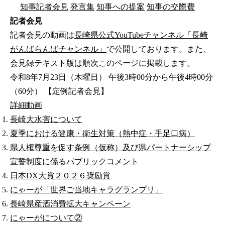
知事記者会見
発言集
知事への提案
知事の交際費
記者会見
記者会見の動画は
長崎県公式YouTubeチャンネル「長崎
がんばらんばチャンネル」
で公開しております。また、
会見録テキスト版は順次このページに掲載します。
令和8年7月23日（木曜日） 午後3時00分から午後4時00分
（60分） 【定例記者会見】
詳細
動画
長崎大水害について
夏季における健康・衛生対策（熱中症・手足口病）
県人権尊重を促す条例（仮称）及び県パートナーシップ
宣誓制度に係るパブリックコメント
日本DX大賞２０２６奨励賞
にゃーが「世界ご当地キャラグランプリ」
長崎県産酒消費拡大キャンペーン
にゃーがについて②