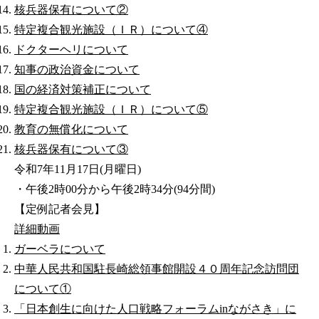
核兵器保有について②
特定複合観光施設（ＩＲ）について④
ドクターヘリについて
知事の政治資金について
国の経済対策補正について
特定複合観光施設（ＩＲ）について⑤
教育の無償化について
核兵器保有について③
令和7年11月17日(月曜日)
・午後2時00分から午後2時34分(94分間)
【定例記者会見】
詳細
動画
ガーベラについて
中華人民共和国駐長崎総領事館開設４０周年記念訪問団
について①
「日本創生に向けた人口戦略フォーラムinながさき」に