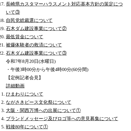
長崎県カスタマーハラスメント対応基本方針の策定につ
いて③
自民党総裁選について
石木ダム建設事業について②
最低賃金について
被爆体験者の救済について
石木ダム建設事業について③
令和7年8月20日(水曜日)
・午後3時00分から午後4時00分(60分間)
【定例記者会見】
詳細
動画
ひまわりについて
ながさきピース文化祭について
大阪・関西万博への出展について①
ブランドメッセージ及びロゴ等への意見募集について
戦後80年について①