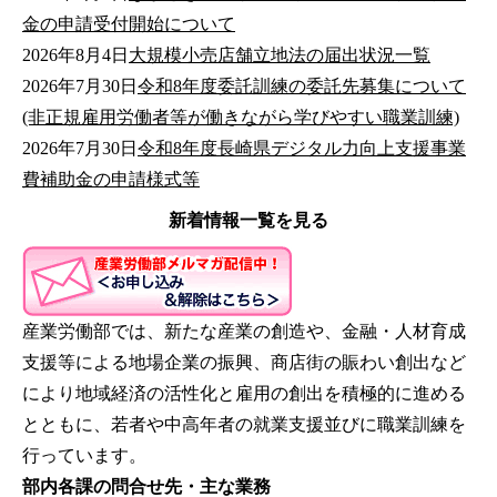
金の申請受付開始について
2026年8月4日
大規模小売店舗立地法の届出状況一覧
2026年7月30日
令和8年度委託訓練の委託先募集について
(非正規雇用労働者等が働きながら学びやすい職業訓練)
2026年7月30日
令和8年度長崎県デジタル力向上支援事業
費補助金の申請様式等
2026年7月30日
2026年7月29日
2026年7月29日
2026年7月13日
2026年7月10日
令和８年度デジタル力向上支援事業費補助
保護者向け県内企業の魅力発見ツアー
令和８年度長崎県スタートアップ共創促進
7/31（金） 「外国人雇用の重要ポイン
令和８年度食品製造業パワーアップ事業
新着情報一覧を見る
金
事業計画（長崎県スタートアップトライアル事業計画）
ト」セミナー 開催します！！
「食品安全マネジメントシステム初期導入支援」のご案
の募集について
内
産業労働部では、新たな産業の創造や、金融・人材育成
支援等による地場企業の振興、商店街の賑わい創出など
により地域経済の活性化と雇用の創出を積極的に進める
とともに、若者や中高年者の就業支援並びに職業訓練を
行っています。
部内各課の問合せ先・主な業務