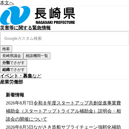
本文へ
災害等に関する緊急情報
長崎県議会
相談機関一覧
分類
でさがす
組織
でさがす
イベント・募集
など
産業労働部
新着情報
2026年8月7日
令和８年度スタートアップ共創促進事業費
補助金（スタートアップトライアル補助金）説明会・相
談会の開催について
2026年8月5日
ながさき造船サプライチェーン強靭化補助