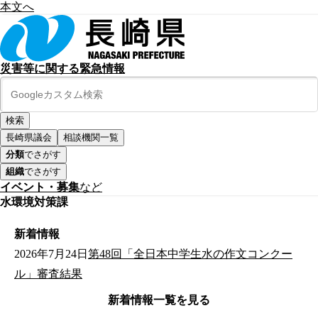
本文へ
災害等に関する緊急情報
長崎県議会
相談機関一覧
分類
でさがす
組織
でさがす
イベント・募集
など
水環境対策課
新着情報
2026年7月24日
第48回「全日本中学生水の作文コンクー
ル」審査結果
新着情報一覧を見る