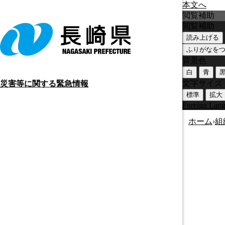
本文へ
閲覧補助
閲覧補助
読み上げる
ふりがなを
背景色
白
青
文字サイズ
災害等に関する緊急情報
標準
拡大
Foreign Lan
ホーム
›
組