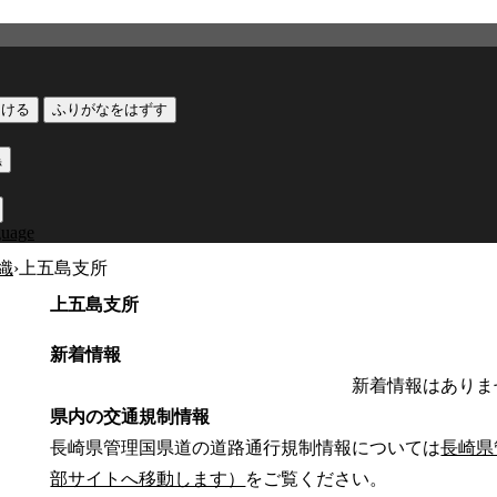
つける
ふりがなをはずす
黒
guage
織
›
上五島支所
上五島支所
新着情報
新着情報はありま
県内の交通規制情報
長崎県管理国県道の道路通行規制情報については
長崎県
部サイトへ移動します）
をご覧ください。