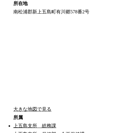
所在地
南松浦郡新上五島町有川郷578番2号
大きな地図で見る
所属
上五島支所 総務課