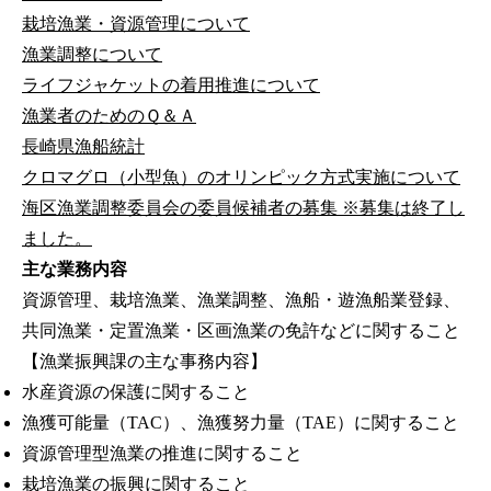
栽培漁業・資源管理について
漁業調整について
ライフジャケットの着用推進について
漁業者のためのＱ＆Ａ
長崎県漁船統計
クロマグロ（小型魚）のオリンピック方式実施について
海区漁業調整委員会の委員候補者の募集 ※募集は終了し
ました。
主な業務内容
資源管理、栽培漁業、漁業調整、漁船・遊漁船業登録、
共同漁業・定置漁業・区画漁業の免許などに関すること
【漁業振興課の主な事務内容】
水産資源の保護に関すること
漁獲可能量（TAC）、漁獲努力量（TAE）に関すること
資源管理型漁業の推進に関すること
栽培漁業の振興に関すること