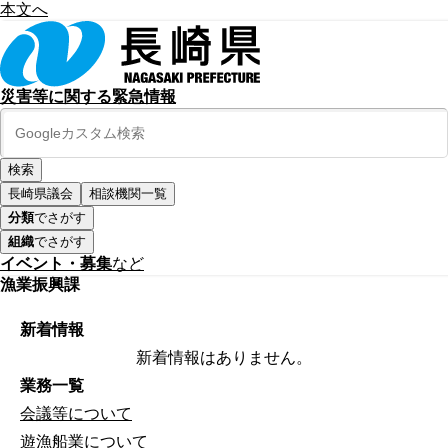
本文へ
災害等に関する緊急情報
長崎県議会
相談機関一覧
分類
でさがす
組織
でさがす
イベント・募集
など
漁業振興課
新着情報
新着情報はありません。
業務一覧
会議等について
遊漁船業について