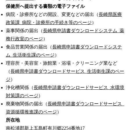
保健所へ提出する書類の電子ファイル
病院・診療所などの開設、変更などの届出（
長崎県医療
政策課_病院・診療所の手続き等のページ
）
薬事関係の届出（
長崎県申請書ダウンロードシステム_薬
務行政室のページ
）
食品営業関係の届出（
長崎県申請書ダウンロードシステ
ム_生活衛生課のページ
）
理容所・美容室・旅館業・浴場・クリーニング業など
（
長崎県申請書ダウンロードサービス_生活衛生課のペー
ジ
）
浄化槽関係（
長崎県申請書ダウンロードサービス_水環境
対策課のページ
）
廃棄物関係の届出（
長崎県申請書ダウンロードサービス_
資源循環推進課のページ
）
所在地
南松浦郡新上五島町有川郷2254番地17