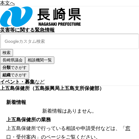
本文へ
災害等に関する緊急情報
長崎県議会
相談機関一覧
分類
でさがす
組織
でさがす
イベント・募集
など
上五島保健所（五島振興局上五島支所保健部）
新着情報
新着情報はありません。
上五島保健所の業務
上五島保健所で行っている相談や申請受付などは、「
窓
口・受付案内
」のページをご覧ください。