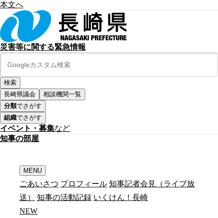
本文へ
災害等に関する緊急情報
長崎県議会
相談機関一覧
分類
でさがす
組織
でさがす
イベント・募集
など
知
事
の
部
屋
MENU
ごあいさつ
プロフィール
知事記者会見（ライブ放
送）
知事の活動記録
いくけん！長崎
N
E
W