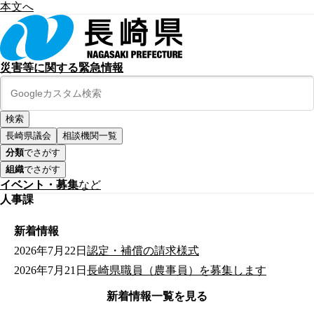
本文へ
災害等に関する緊急情報
長崎県議会
相談機関一覧
分類
でさがす
組織
でさがす
イベント・募集
など
人事課
新着情報
2026年7月22日
認定・補償の請求様式
2026年7月21日
長崎県職員（農事員）を募集します
新着情報一覧を見る