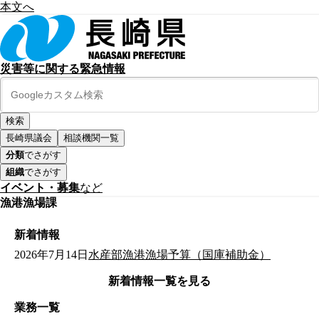
本文へ
災害等に関する緊急情報
長崎県議会
相談機関一覧
分類
でさがす
組織
でさがす
イベント・募集
など
漁港漁場課
新着情報
2026年7月14日
水産部漁港漁場予算（国庫補助金）
新着情報一覧を見る
業務一覧