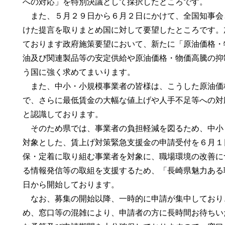
への対応」を特別決議として採択したところです。
また、５月２９日から６月２日にかけて、全国知事会
けた提言を取りまとめ国に対して要望したところです。
ております政府施策要望において、新たに「原油価格・
油及び関連製品等の安定供給や原油価格・物価高騰の抑
う国に強く求めてまいります。
また、中小・小規模事業者の皆様は、こうした原油価
で、さらに最低賃金の大幅な値上げや人手不足等への対
と認識しております。
そのため県では、事業者の負担軽減を図るため、中小
対象とした、賃上げ対策緊急支援金の申請受付を６月１
保・定着に取り組む事業者を対象に、職場環境の改善に
る情報発信等の取組を支援するため、「長崎県魅力ある
日から開始しております。
なお、募集の開始以降、一時的に申請が集中しており
め、窓口等の混雑により、申請者の方に長時間お待ちい