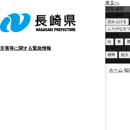
本文へ
閲覧補助
閲覧補助
読み上げる
ふりがなを
背景色
白
青
文字サイズ
災害等に関する緊急情報
標準
拡大
Foreign Lan
ホーム
›
知