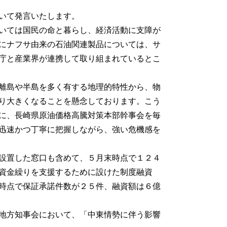
いて発言いたします。
いては国民の命と暮らし、経済活動に支障が
にナフサ由来の石油関連製品については、サ
庁と産業界が連携して取り組まれているとこ
離島や半島を多く有する地理的特性から、物
り大きくなることを懸念しております。こう
に、長崎県原油価格高騰対策本部幹事会を毎
迅速かつ丁寧に把握しながら、強い危機感を
設置した窓口も含めて、５月末時点で１２４
資金繰りを支援するために設けた制度融資
時点で保証承諾件数が２５件、融資額は６億
地方知事会において、「中東情勢に伴う影響