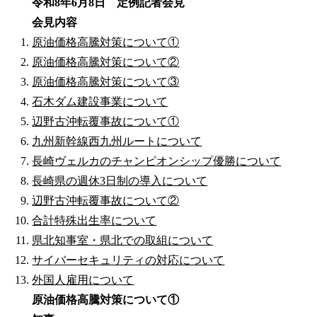
令和8年6月8日 定例記者会見
会見内容
原油価格高騰対策について①
原油価格高騰対策について②
原油価格高騰対策について③
石木ダム建設事業について
辺野古沖転覆事故について①
九州新幹線西九州ルートについて
長崎ヴェルカのチャンピオンシップ優勝について
長崎県の週休3日制の導入について
辺野古沖転覆事故について②
合計特殊出生率について
県北知事室・県北での取組について
サイバーセキュリティの対応について
外国人雇用について
原油価格高騰対策について①