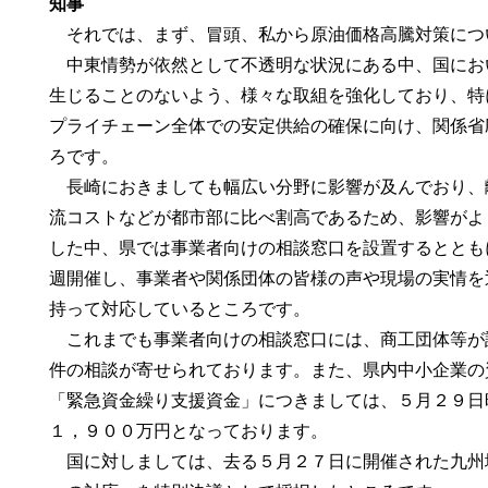
知事
それでは、まず、冒頭、私から原油価格高騰対策につ
中東情勢が依然として不透明な状況にある中、国にお
生じることのないよう、様々な取組を強化しており、特
プライチェーン全体での安定供給の確保に向け、関係省
ろです。
長崎におきましても幅広い分野に影響が及んでおり、
流コストなどが都市部に比べ割高であるため、影響がよ
した中、県では事業者向けの相談窓口を設置するととも
週開催し、事業者や関係団体の皆様の声や現場の実情を
持って対応しているところです。
これまでも事業者向けの相談窓口には、商工団体等が
件の相談が寄せられております。また、県内中小企業の
「緊急資金繰り支援資金」につきましては、５月２９日
１，９００万円となっております。
国に対しましては、去る５月２７日に開催された九州