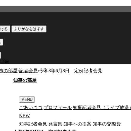
つける
ふりがなをはずす
黒
guage
事の部屋
›
記者会見
›
令和8年6月8日 定例記者会見
知
事
の
部
屋
MENU
ごあいさつ
プロフィール
知事記者会見（ライブ放送
N
E
W
知事記者会見
発言集
知事への提案
知事の交際費