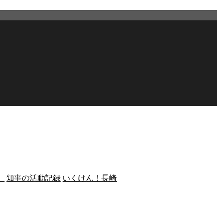
）
知事の活動記録
いくけん！長崎