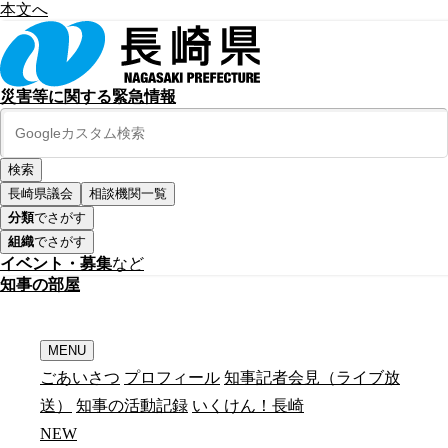
本文へ
災害等に関する緊急情報
長崎県議会
相談機関一覧
分類
でさがす
組織
でさがす
イベント・募集
など
知
事
の
部
屋
MENU
ごあいさつ
プロフィール
知事記者会見（ライブ放
送）
知事の活動記録
いくけん！長崎
N
E
W