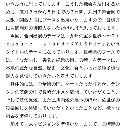
いうふうに思っております。こうした機会を活用するた
めに、来月３日から５日までの３日間、九州７県合同で
大阪・関西万博にブースを出展いたしますので、皆様方
にも御周知の御協力をいただければと思っております。
今回、合同出展のテーマは「九州の宝を世界へ〜Ｔｒ
ｅａｓｕｒｅ Ｉｓｌａｎｄ・ＫＹＵＳＨＵ〜」という
タイトルのテーマになっております。長崎県のブースで
は、「ながおし 美食と絶景の街、長崎」をテーマに、
本県の豊かな自然、歴史、文化、食といった多種多様な
魅力を発信していきたいと考えております。
具体的には、中華街の門、ゲートだったりとか、ラン
タンの装飾の中で長崎グルメを堪能していただくこと、
そして波佐見焼、また三川内焼の展示のほか、佐世保の
独楽回しを体験していただくといったことなど、様々な
内容を準備しております。
加えて、大型ビジョンを準備いたしまして、長崎県の