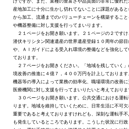
けですが、また、業種の豊富さや品質面の非常に優れた
産地加工に十分に生かし切れてないことに課題があると
から加工、流通までのバリューチェーンを構築すること
や機器整備に対し支援を行ってまいります。
２１ページをお開き願います。２１ページの２ですけ
潜伏キリシタン関連遺産の世界遺産登録１０周年の節目
や、ＡＩガイドによる受入れ環境の整備などを強化して
ております。
２７ページをお開きください。「地域を残していく」
境改善の推進に４億７，４００万円を計上しております
機器等の導入によって業務の効率化、職場環境の改善に
医療機関に対し支援を行ってまいりたいと考えておりま
３０ページをお開き願います。公共交通における運転
ります。地域を維持していくために、日常生活に不可欠
重要であると考えておりますけれども、深刻な運転手不
も発生しているところであります。こうした状況に行政