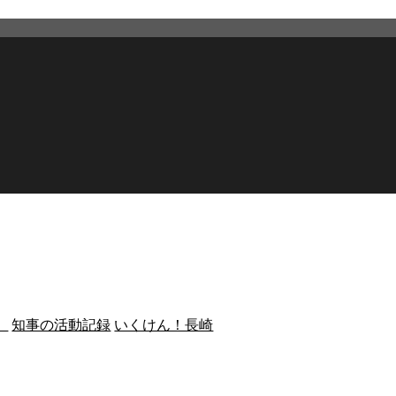
）
知事の活動記録
いくけん！長崎