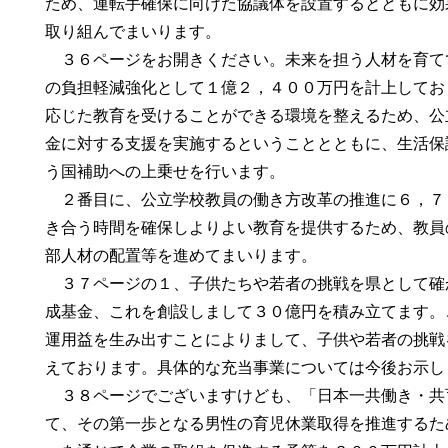
ため、運転手確保に向けた協議体を設置するとともに効
取り組んでまいります。
３６ページをお開きください。未来を担う人材を育て
の負担軽減強化として１億２，４００万円を計上してお
応じた教育を受けることができる環境を整えるため、公
金に対する支援を実施するということとともに、生活保
う国補助への上乗せを行います。
２番目に、公立学校教員の働き方改革の推進に６，７
き合う時間を確保しよりよい教育を提供するため、教員
部人材の配置等を進めてまいります。
３７ページの１、子供たちや若者の挑戦を県として確
成基金、これを創設しまして３０億円を積み立てます。
運用益を生み出すことによりまして、子供や若者の挑戦
えております。具体的な充当事業については今後お示し
３８ページでございますけども、「日本一共働き・共
て、その第一歩となる男性の育児休業取得を推進するた