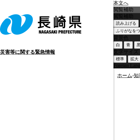
本文へ
閲覧補助
閲覧補助
読み上げる
ふりがなを
背景色
白
青
文字サイズ
災害等に関する緊急情報
標準
拡大
Foreign Lan
ホーム
›
知