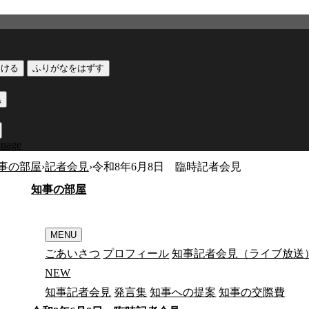
つける
ふりがなをはずす
黒
guage
事の部屋
›
記者会見
›
令和8年6月8日 臨時記者会見
知
事
の
部
屋
MENU
ごあいさつ
プロフィール
知事記者会見（ライブ放送
N
E
W
知事記者会見
発言集
知事への提案
知事の交際費