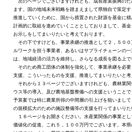
次のページでございますけれども、成長産業振興のた
ます。国の地域未来戦略を踏まえまして県独自で策定す
推進していくために、国から措置された財源を基金に積
計画的に取組を進めていくこととしておりまして、基金
お示しをしてまいりたいと考えております。
その下ですけども、事業承継の推進として２，５００
ルワークを担う事業者、あるいはサプライチェーンの一
は、地域経済の活力を維持し、さらなる成長を図る上で
そのため商工団体の体制を強化して、事業承継を必要
支援、こういったものを支援、推進してまいりたいと考
それから１３ページでございますけれども、農林業関
ウス等の導入、及び農地基盤整備への支援ということで
予算案では特に農業所得の中間層の引上げを狙いまして
の規模拡大のための施設整備等の支援を行ってまいりた
１６ページをお開きください。水産業関係の事業とし
価値化の促進、これ５，１００万円でございます。本県