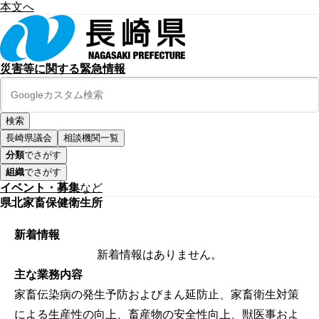
本文へ
災害等に関する緊急情報
長崎県議会
相談機関一覧
分類
でさがす
組織
でさがす
イベント・募集
など
県北家畜保健衛生所
新着情報
新着情報はありません。
主な業務内容
家畜伝染病の発生予防およびまん延防止、家畜衛生対策
による生産性の向上、畜産物の安全性向上、獣医事およ