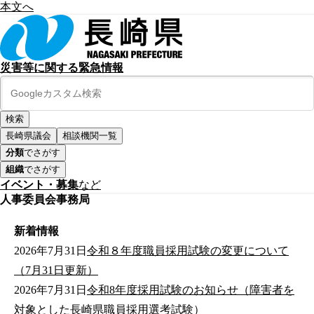
本文へ
災害等に関する緊急情報
長崎県議会
相談機関一覧
分類
でさがす
組織
でさがす
イベント・募集
など
人事委員会事務局
新着情報
2026年7月31日
令和８年度職員採用試験の変更について
（7月31日更新）
2026年7月31日
令和8年度採用試験のお知らせ（障害者を
対象とした長崎県職員採用選考試験）