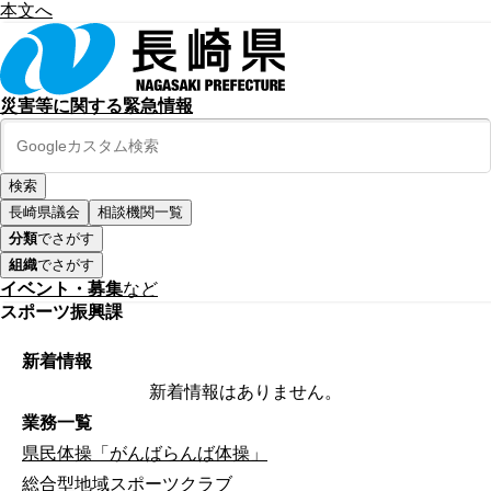
本文へ
災害等に関する緊急情報
長崎県議会
相談機関一覧
分類
でさがす
組織
でさがす
イベント・募集
など
スポーツ振興課
新着情報
新着情報はありません。
業務一覧
県民体操「がんばらんば体操」
総合型地域スポーツクラブ