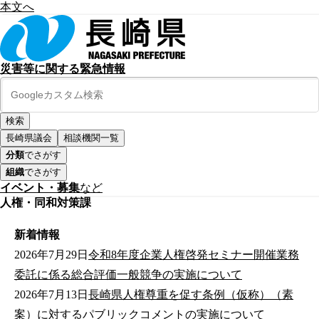
本文へ
災害等に関する緊急情報
長崎県議会
相談機関一覧
分類
でさがす
組織
でさがす
イベント・募集
など
人権・同和対策課
新着情報
2026年7月29日
令和8年度企業人権啓発セミナー開催業務
委託に係る総合評価一般競争の実施について
2026年7月13日
長崎県人権尊重を促す条例（仮称）（素
案）に対するパブリックコメントの実施について