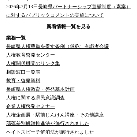
2026年7月13日
長崎県パートナーシップ宣誓制度（素案）
に対するパブリックコメントの実施について
新着情報一覧を見る
業務一覧
長崎県人権尊重を促す条例（仮称）有識者会議
人権教育啓発センター
人権関係機関のリンク集
相談窓口一覧表
教育・啓発資料
長崎県人権教育・啓発基本計画
人権に関する県民意識調査
企業人権啓発セミナー
人権企画展・駅前じんけん講座・その他講座
部落差別解消推進法が施行されました
ヘイトスピーチ解消法が施行されました