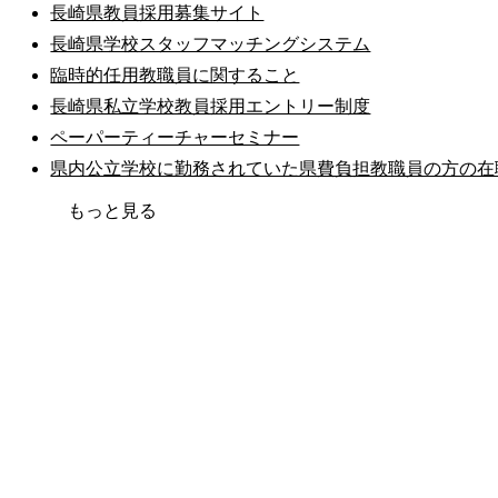
長崎県教員採用募集サイト
長崎県学校スタッフマッチングシステム
臨時的任用教職員に関すること
長崎県私立学校教員採用エントリー制度
ペーパーティーチャーセミナー
県内公立学校に勤務されていた県費負担教職員の方の在
公式SNS
このサイトについて
県庁案内
アンケート
もっと見る
長崎県庁
〒850-8570 長崎市尾上町3-1
電話 095-824-1111（代表）
法人番号 4000020420000
© 2026 Nagasaki Prefectural. All Rights Reserved.