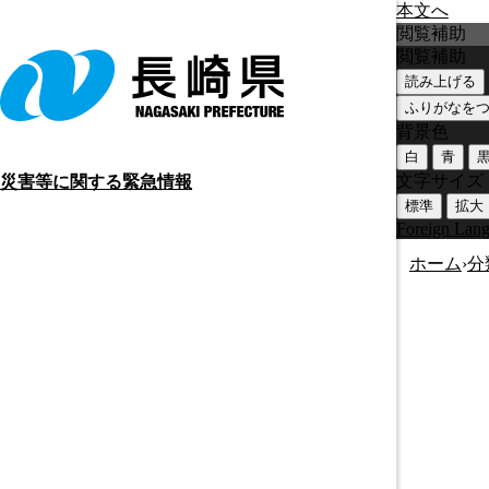
本文へ
閲覧補助
閲覧補助
読み上げる
ふりがなを
背景色
白
青
文字サイズ
災害等に関する緊急情報
標準
拡大
Foreign Lan
ホーム
›
分