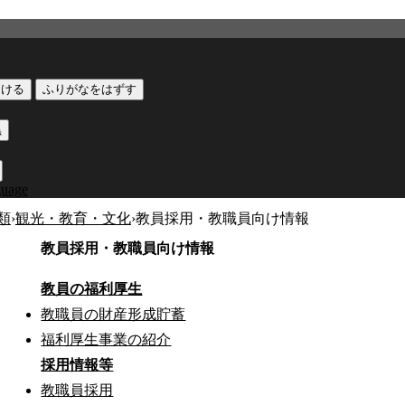
つける
ふりがなをはずす
黒
guage
類
›
観光・教育・文化
›
教員採用・教職員向け情報
教員採用・教職員向け情報
教員の福利厚生
教職員の財産形成貯蓄
福利厚生事業の紹介
採用情報等
教職員採用