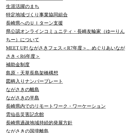
生涯活躍のまち
特定地域づくり事業協同組合
長崎県へのＵＩターン支援
県公認オンラインコミュニティ・長崎友輪家（ゆーりん
ちー）について
MEET UP! ながさきフェス＜R7年度＞、めぐりあいなが
さき＜R6年度＞
補助金制度
島原・天草長島架橋構想
図柄入りナンバープレート
ながさきの離島
ながさきの半島
長崎県内でのリモートワーク・ワーケーション
雲仙岳災害記念館
長崎県過疎地域持続的発展方針
ながさきの国境離島