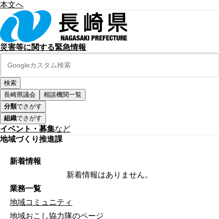
本文へ
災害等に関する緊急情報
長崎県議会
相談機関一覧
分類
でさがす
組織
でさがす
イベント・募集
など
地域づくり推進課
新着情報
新着情報はありません。
業務一覧
地域コミュニティ
地域おこし協力隊のページ