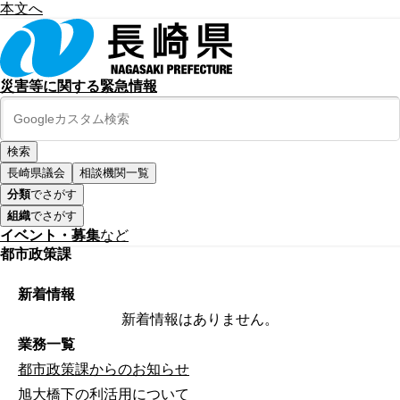
本文へ
災害等に関する緊急情報
長崎県議会
相談機関一覧
分類
でさがす
組織
でさがす
イベント・募集
など
都市政策課
新着情報
新着情報はありません。
業務一覧
都市政策課からのお知らせ
旭大橋下の利活用について