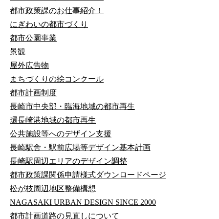
都市政策課のお仕事紹介！
にぎわいの都市づくり
都市公園事業
景観
屋外広告物
まちづくりの絵コンクール
都市計画制度
長崎市中央部・臨海地域の都市再生
環長崎港地域の都市再生
公共施設等へのデザイン支援
長崎駅舎・駅前広場等デザイン基本計画
長崎駅周辺エリアのデザイン調整
都市政策課関係申請様式ダウンロードページ
松が枝周辺地区整備構想
NAGASAKI URBAN DESIGN SINCE 2000
都市計画道路の見直しについて