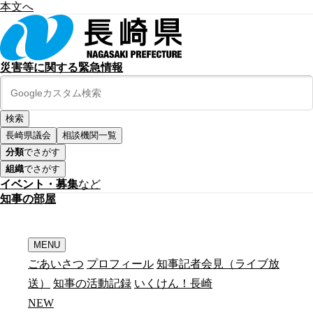
本文へ
災害等に関する緊急情報
長崎県議会
相談機関一覧
分類
でさがす
組織
でさがす
イベント・募集
など
知
事
の
部
屋
MENU
ごあいさつ
プロフィール
知事記者会見（ライブ放
送）
知事の活動記録
いくけん！長崎
N
E
W