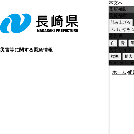
本文へ
閲覧補助
閲覧補助
読み上げる
ふりがなを
背景色
白
青
文字サイズ
災害等に関する緊急情報
標準
拡大
Foreign Lan
ホーム
›
組