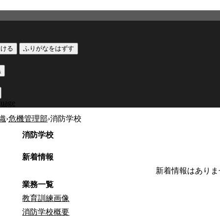
つける
ふりがなをはずす
黒
guage
織
›
危機管理部
›
消防学校
消防学校
新着情報
新着情報はありま
業務一覧
教育訓練画像
消防学校概要