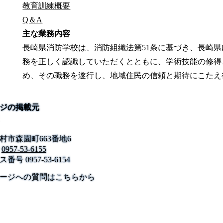
教育訓練概要
Q＆A
主な業務内容
長崎県消防学校は、消防組織法第51条に基づき、長崎
務を正しく認識していただくとともに、学術技能の修得
め、その職務を遂行し、地域住民の信頼と期待にこたえ
ジの掲載元
村市森園町663番地6
0957-53-6155
ス番号
0957-53-6154
公式SNS
このサイトについて
県庁案内
アンケート
ージへの質問はこちらから
長崎県庁
〒850-8570 長崎市尾上町3-1
電話 095-824-1111（代表）
法人番号 4000020420000
© 2026 Nagasaki Prefectural. All Rights Reserved.