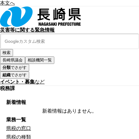
本文へ
災害等に関する緊急情報
長崎県議会
相談機関一覧
分類
でさがす
組織
でさがす
イベント・募集
など
税務課
新着情報
新着情報はありません。
業務一覧
県税の窓口
県税の種類