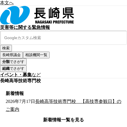
本文へ
災害等に関する緊急情報
長崎県議会
相談機関一覧
分類
でさがす
組織
でさがす
イベント・募集
など
長崎高等技術専門校
新着情報
2026年7月17日
長崎高等技術専門校 【高技専参観日】の
ご案内
新着情報一覧を見る