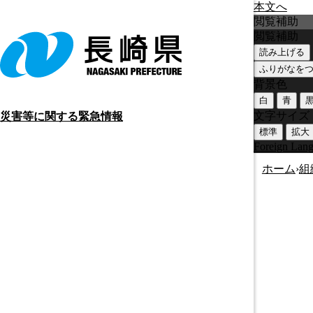
本文へ
閲覧補助
閲覧補助
読み上げる
ふりがなを
背景色
白
青
文字サイズ
災害等に関する緊急情報
標準
拡大
Foreign Lan
ホーム
›
組