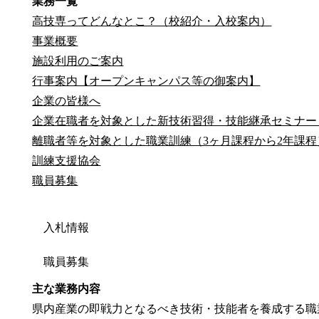
業務一覧
高技専ってどんなとこ？（校紹介・入校案内）
事業概要
施設利用のご案内
行事案内【オープンキャンパス等の御案内】
企業の皆様へ
企業在職者を対象とした新技術習得・技能継承セミナー
離職者等を対象とした職業訓練（3ヶ月課程から2年課程
訓練支援協会
職員募集
入札情報
職員募集
主な業務内容
県内産業の即戦力となるべき技術・技能者を養成する職業