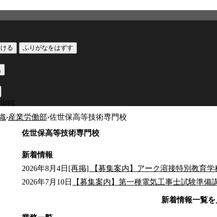
つける
ふりがなをはずす
黒
guage
織
›
産業労働部
›
佐世保高等技術専門校
佐世保高等技術専門校
新着情報
2026年8月4日
[再掲] 【募集案内】アーク溶接特別教育
2026年7月10日
【募集案内】第一種電気工事士試験準備
新着情報一覧を