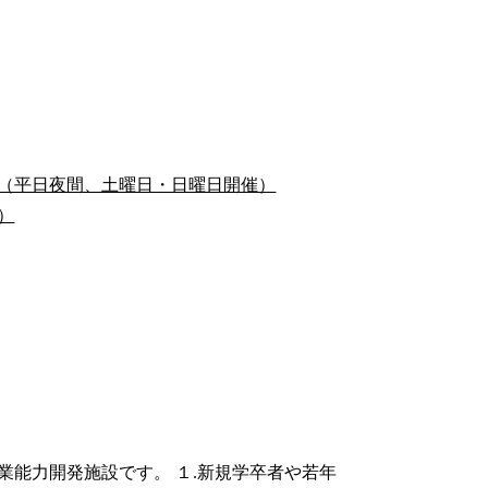
（平日夜間、土曜日・日曜日開催）
）
能力開発施設です。 １.新規学卒者や若年