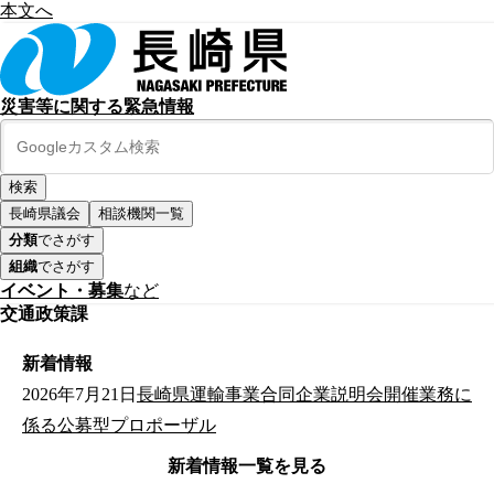
本文へ
災害等に関する緊急情報
長崎県議会
相談機関一覧
分類
でさがす
組織
でさがす
イベント・募集
など
交通政策課
新着情報
2026年7月21日
長崎県運輸事業合同企業説明会開催業務に
係る公募型プロポーザル
新着情報一覧を見る