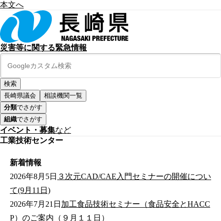
本文へ
災害等に関する緊急情報
長崎県議会
相談機関一覧
分類
でさがす
組織
でさがす
イベント・募集
など
工業技術センター
新着情報
2026年8月5日
３次元CAD/CAE入門セミナーの開催につい
て(9月11日)
2026年7月21日
加工食品技術セミナー（食品安全とHACC
P）のご案内（９月１１日）