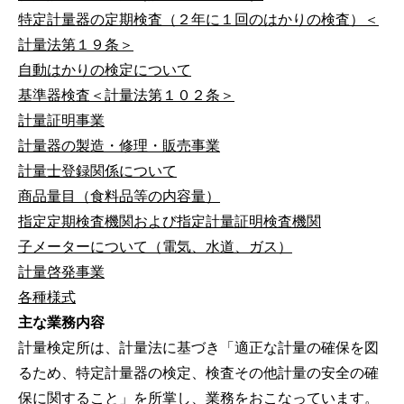
特定計量器の定期検査（２年に１回のはかりの検査）＜
計量法第１９条＞
自動はかりの検定について
基準器検査＜計量法第１０２条＞
計量証明事業
計量器の製造・修理・販売事業
計量士登録関係について
商品量目（食料品等の内容量）
指定定期検査機関および指定計量証明検査機関
子メーターについて（電気、水道、ガス）
計量啓発事業
各種様式
主な業務内容
計量検定所は、計量法に基づき「適正な計量の確保を図
るため、特定計量器の検定、検査その他計量の安全の確
保に関すること」を所掌し、業務をおこなっています。