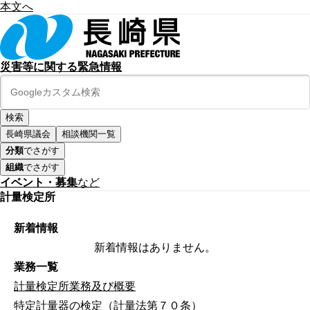
本文へ
災害等に関する緊急情報
長崎県議会
相談機関一覧
分類
でさがす
組織
でさがす
イベント・募集
など
計量検定所
新着情報
新着情報はありません。
業務一覧
計量検定所業務及び概要
特定計量器の検定（計量法第７０条）