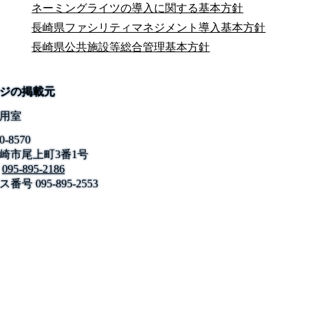
ネーミングライツの導入に関する基本方針
長崎県ファシリティマネジメント導入基本方針
長崎県公共施設等総合管理基本方針
ジの掲載元
用室
0-8570
崎市尾上町3番1号
公式SNS
095-895-2186
このサイトについて
県庁案内
アンケート
ス番号
長崎県庁
095-895-2553
〒850-8570 長崎市尾上町3-1
電話 095-824-1111（代表）
法人番号 4000020420000
© 2026 Nagasaki Prefectural. All Rights Reserved.