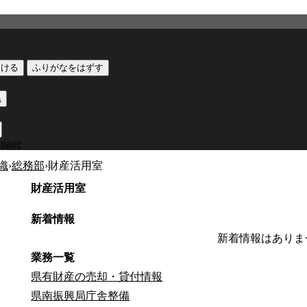
つける
ふりがなをはずす
黒
guage
織
›
総務部
›
財産活用室
財産活用室
新着情報
新着情報はありま
業務一覧
県有財産の売却・貸付情報
県南振興局庁舎整備