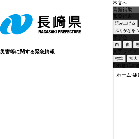
本文へ
閲覧補助
閲覧補助
読み上げる
ふりがなを
背景色
白
青
文字サイズ
災害等に関する緊急情報
標準
拡大
Foreign Lan
ホーム
›
組