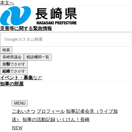
本文へ
災害等に関する緊急情報
長崎県議会
相談機関一覧
分類
でさがす
組織
でさがす
イベント・募集
など
知
事
の
部
屋
MENU
ごあいさつ
プロフィール
知事記者会見（ライブ放
送）
知事の活動記録
いくけん！長崎
N
E
W