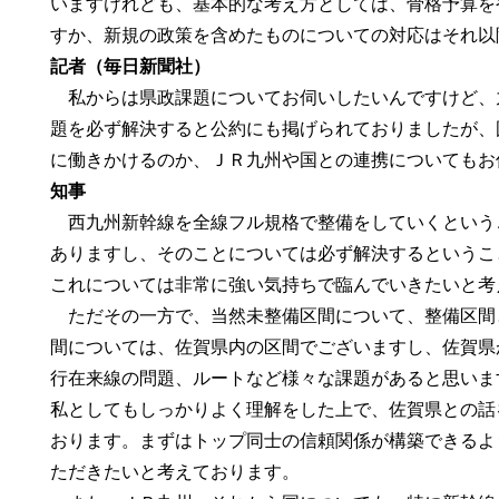
いますけれども、基本的な考え方としては、骨格予算を
すか、新規の政策を含めたものについての対応はそれ以
記者（毎日新聞社）
私からは県政課題についてお伺いしたいんですけど、
題を必ず解決すると公約にも掲げられておりましたが、
に働きかけるのか、ＪＲ九州や国との連携についてもお
知事
西九州新幹線を全線フル規格で整備をしていくという
ありますし、そのことについては必ず解決するというこ
これについては非常に強い気持ちで臨んでいきたいと考
ただその一方で、当然未整備区間について、整備区間
間については、佐賀県内の区間でございますし、佐賀県
行在来線の問題、ルートなど様々な課題があると思いま
私としてもしっかりよく理解をした上で、佐賀県との話
おります。まずはトップ同士の信頼関係が構築できるよ
ただきたいと考えております。