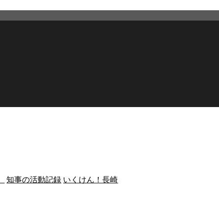
）
知事の活動記録
いくけん！長崎