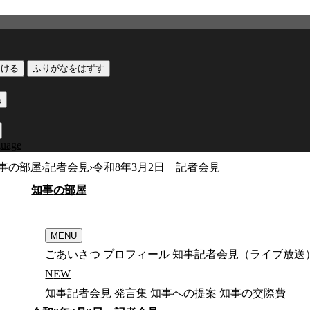
つける
ふりがなをはずす
黒
guage
事の部屋
›
記者会見
›
令和8年3月2日 記者会見
知
事
の
部
屋
MENU
ごあいさつ
プロフィール
知事記者会見（ライブ放送
N
E
W
知事記者会見
発言集
知事への提案
知事の交際費