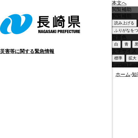
本文へ
閲覧補助
閲覧補助
読み上げる
ふりがなを
背景色
白
青
文字サイズ
災害等に関する緊急情報
標準
拡大
Foreign Lan
ホーム
›
知