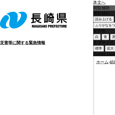
本文へ
閲覧補助
閲覧補助
読み上げる
ふりがなを
背景色
白
青
文字サイズ
災害等に関する緊急情報
標準
拡大
Foreign Lan
ホーム
›
組