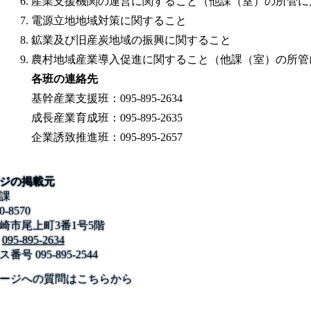
産業支援機関の運営に関すること（他課（室）の所管に
電源立地地域対策に関すること
鉱業及び旧産炭地域の振興に関すること
農村地域産業導入促進に関すること（他課（室）の所管
各班の連絡先
基幹産業支援班：095-895-2634
成長産業育成班：095-895-2635
企業誘致推進班：095-895-2657
ジの掲載元
課
0-8570
崎市尾上町3番1号5階
095-895-2634
ス番号
095-895-2544
公式SNS
このサイトについて
県庁案内
アンケート
ージへの質問はこちらから
長崎県庁
〒850-8570 長崎市尾上町3-1