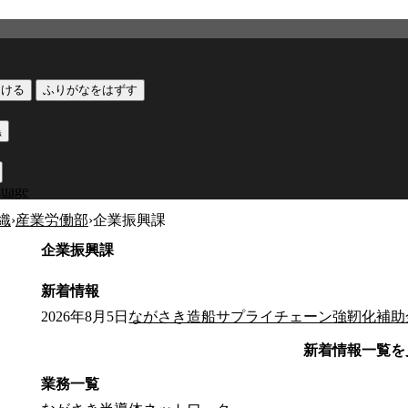
つける
ふりがなをはずす
黒
guage
織
›
産業労働部
›
企業振興課
企業振興課
新着情報
2026年8月5日
ながさき造船サプライチェーン強靭化補助
新着情報一覧を
業務一覧