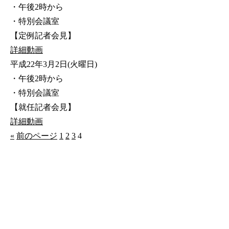
・午後2時から
・特別会議室
【定例記者会見】
詳細
動画
平成22年3月2日(火曜日)
・午後2時から
・特別会議室
【就任記者会見】
詳細
動画
«
前のページ
1
2
3
4
公式SNS
このサイトについて
県庁案内
アンケート
長崎県庁
〒850-8570 長崎市尾上町3-1
電話 095-824-1111（代表）
法人番号 4000020420000