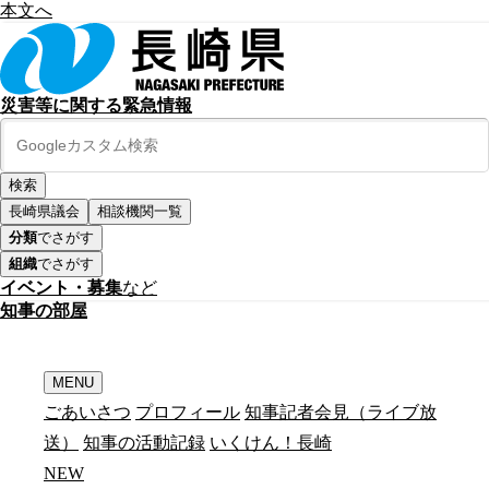
本文へ
災害等に関する緊急情報
長崎県議会
相談機関一覧
分類
でさがす
組織
でさがす
イベント・募集
など
知
事
の
部
屋
MENU
ごあいさつ
プロフィール
知事記者会見（ライブ放
送）
知事の活動記録
いくけん！長崎
N
E
W