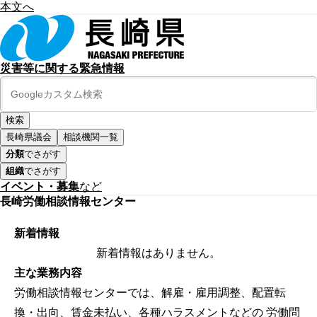
本文へ
災害等に関する緊急情報
長崎県議会
相談機関一覧
分類
でさがす
組織
でさがす
イベント・募集
など
長崎労働相談情報センター
新着情報
新着情報はありません。
主な業務内容
労働相談情報センターでは、解雇・雇用調整、配置転
換・出向、賃金未払い、各種ハラスメントなどの 労働問