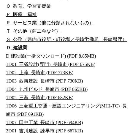
Ｏ_教育、学習支援業
Ｐ_医療、福祉
Ｒ_サービス業（他に分類されないもの）
Ｔ_その他（商工会など）
Ｓ_公務（県内市役所・町役場／長崎労働局、長崎県庁）
Ｄ_建設業
D 建設業(一括ダウンロード) (PDF 8.85MB)
1D01_三省設計(専門)_長崎市 (PDF 675KB)
1D02_上滝_長崎市 (PDF 773KB)
1D03_西海建設_長崎市 (PDF 730KB)
1D04_九州ビルド_長崎市 (PDF 865KB)
1D05_三基_長崎市 (PDF 682KB)
1D06_三菱重工交通・建設エンジニアリング(MHI-TC)_長
崎市 (PDF 691KB)
1D07_田中工業_長崎市 (PDF 694KB)
2D01_吉川建設_諫早市 (PDF 667KB)