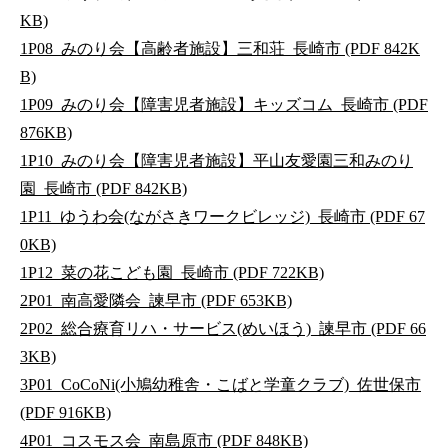
KB)
1P08_みのり会【高齢者施設】三和荘_長崎市 (PDF 842K
B)
1P09_みのり会【障害児者施設】キッズコム_長崎市 (PDF
876KB)
1P10_みのり会【障害児者施設】平山友愛園三和みのり
園_長崎市 (PDF 842KB)
1P11_ゆうわ会(ながさきワークビレッジ)_長崎市 (PDF 67
0KB)
1P12_菜の花こども園_長崎市 (PDF 722KB)
2P01_南高愛隣会_諫早市 (PDF 653KB)
2P02_総合療育リハ・サービス(めいほう)_諫早市 (PDF 66
3KB)
3P01_CoCoNi(小鳩幼稚舎・こばと学童クラブ)_佐世保市
(PDF 916KB)
4P01_コスモス会_南島原市 (PDF 848KB)