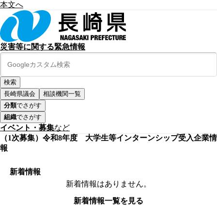
本文へ
災害等に関する緊急情報
長崎県議会
相談機関一覧
分類
でさがす
組織
でさがす
イベント・募集
など
（1次募集）令和8年度 大学生等インターンシップ受入企業情
報
新着情報
新着情報はありません。
新着情報一覧を見る