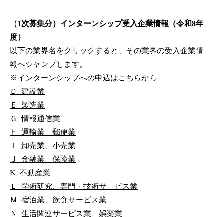
（1次募集分）インターンシップ受入企業情報（令和8年
度）
以下の業界名をクリックすると、その業界の受入企業情
報へジャンプします。
※インターンシップへの申込は
こちらから
Ｄ_建設業
Ｅ_製造業
Ｇ_情報通信業
Ｈ_運輸業、郵便業
Ｉ_卸売業、小売業
Ｊ_金融業、保険業
K_不動産業
Ｌ_学術研究、専門・技術サービス業
Ｍ_宿泊業、飲食サービス業
Ｎ_生活関連サービス業、娯楽業