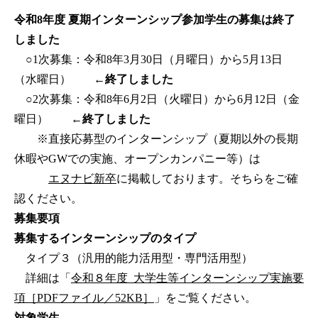
令和8
年度 夏期インターンシップ参加学生の募集は終了
しました
○1次募集：令和8年3月30日（月曜日）から5月13日
（水曜日）
←終了しました
○2次募集：令和8年6月2日（火曜日）から6月12日（金
曜日）
←終了しました
※直接応募型のインターンシップ（夏期以外の長期
休暇やGWでの実施、オープンカンパニー等）は
エヌナビ新卒
に掲載しております。そちらをご確
認ください。
募集要項
募集するインターンシップのタイプ
タイプ３（汎用的能力活用型・専門活用型）
詳細は「
令和８年度_大学生等インターンシップ実施要
項［PDFファイル／52KB］
」をご覧ください。
対象学生